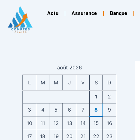
Aller
au
Actu
Assurance
Banque
contenu
août 2026
L
M
M
J
V
S
D
1
2
3
4
5
6
7
8
9
10
11
12
13
14
15
16
17
18
19
20
21
22
23