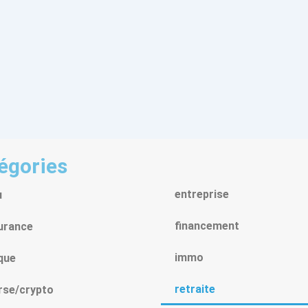
égories
entreprise
u
financement
urance
immo
que
retraite
rse/crypto