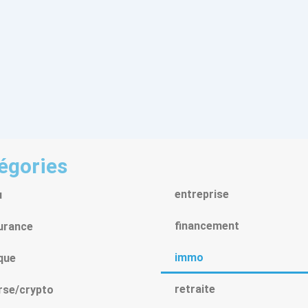
égories
entreprise
u
financement
urance
immo
que
retraite
rse/crypto